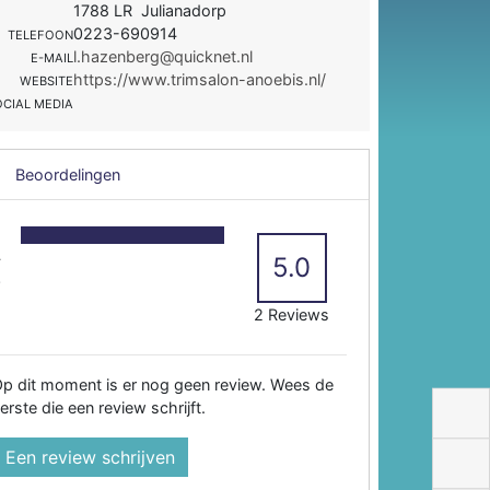
1788 LR Julianadorp
0223-690914
TELEFOON
l.hazenberg@quicknet.nl
E-MAIL
https://www.trimsalon-anoebis.nl/
WEBSITE
OCIAL MEDIA
Beoordelingen
5
4
5.0
3
2
2 Reviews
p dit moment is er nog geen review. Wees de
erste die een review schrijft.
Een review schrijven