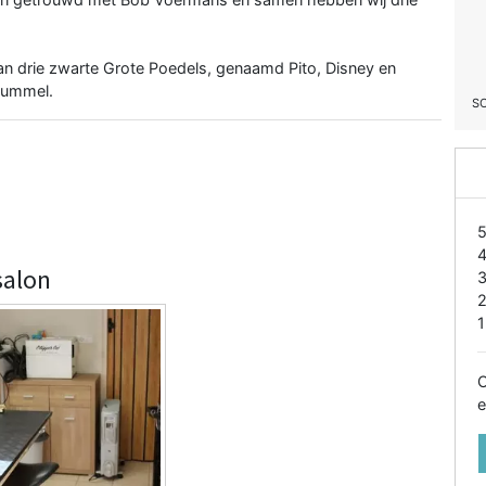
an drie zwarte Grote Poedels, genaamd Pito, Disney en
rummel.
S
salon
1
O
e