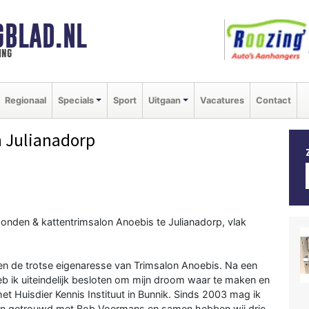
GBLAD.NL
ing
Regionaal
Specials
Sport
Uitgaan
Vacatures
Contact
 Julianadorp
onden & kattentrimsalon Anoebis te Julianadorp, vlak
en de trotse eigenaresse van Trimsalon Anoebis. Na een
b ik uiteindelijk besloten om mijn droom waar te maken en
 het Huisdier Kennis Instituut in Bunnik. Sinds 2003 mag ik
 ben getrouwd met Bob Voermans en samen hebben wij drie