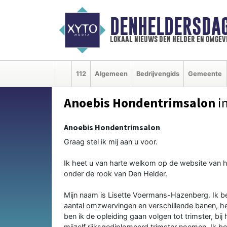
DENHELDERSDA
lokaal nieuws den helder en omgev
112
Algemeen
Bedrijvengids
Gemeente
Anoebis Hondentrimsalon
in
Anoebis Hondentrimsalon
Graag stel ik mij aan u voor.
Ik heet u van harte welkom op de website van h
onder de rook van Den Helder.
Mijn naam is Lisette Voermans-Hazenberg. Ik b
aantal omzwervingen en verschillende banen, he
ben ik de opleiding gaan volgen tot trimster, bij
mijzelf rijksgediplomeerd trimster noemen. Ik