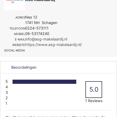
Nes 12
ADRES
1741 NH Schagen
0224-573111
TELEFOON
06-53174240
MOBIEL
info@asg-makelaardij.nl
E-MAIL
https://www.asg-makelaardij.nl/
WEBSITE
SOCIAL MEDIA
Beoordelingen
5
4
5.0
3
2
1 Reviews
1