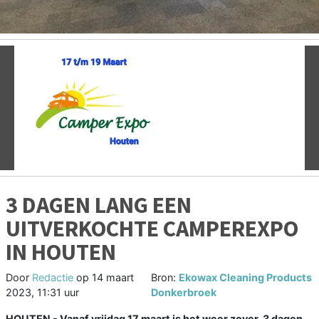
Vorige
V
3 DAGEN LANG EEN
UITVERKOCHTE CAMPEREXPO
IN HOUTEN
Door
Redactie
op
14 maart
Bron:
Ekowax Cleaning Products
2023, 11:31 uur
Donkerbroek
HOUTEN - Vanaf vrijdag 17 maart is het weer zover, 3 dagen