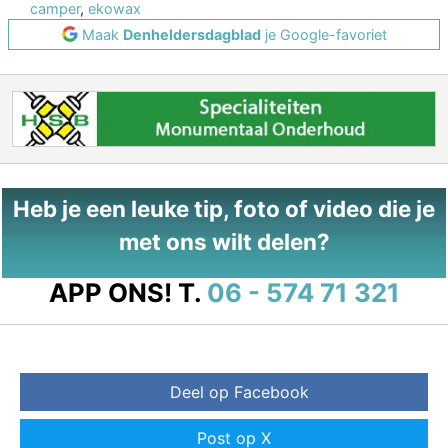
camper
,
ekowax
Maak
Denheldersdagblad
je Google-favoriet
Heb je een leuke tip, foto of video die je
met ons wilt delen?
APP ONS!
T.
06 - 574 71 321
Deel op Facebook
Post op X