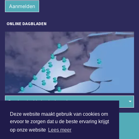
Aanmelden
ONLINE DAGBLADEN
Overige dagbladen in de regio
Deze website maakt gebruik van cookies om
Algemene voorwaarden
ervoor te zorgen dat u de beste ervaring krijgt
op onze website
Lees meer
Disclaimer