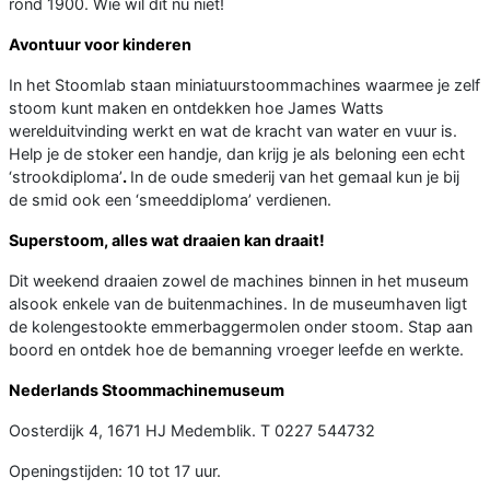
rond 1900. Wie wil dit nu niet!
Avontuur voor kinderen
In het Stoomlab staan miniatuurstoommachines waarmee je zelf
stoom kunt maken en ontdekken hoe James Watts
werelduitvinding werkt en wat de kracht van water en vuur is.
Help je de stoker een handje, dan krijg je als beloning een echt
‘strookdiploma’
.
In de oude smederij van het gemaal kun je bij
de smid ook een ‘smeeddiploma’ verdienen.
Superstoom, alles wat draaien kan draait!
Dit weekend draaien zowel de machines binnen in het museum
alsook enkele van de buitenmachines. In de museumhaven ligt
de kolengestookte emmerbaggermolen onder stoom. Stap aan
boord en ontdek hoe de bemanning vroeger leefde en werkte.
Nederlands Stoommachinemuseum
Oosterdijk 4, 1671 HJ Medemblik. T 0227 544732
Openingstijden: 10 tot 17 uur.