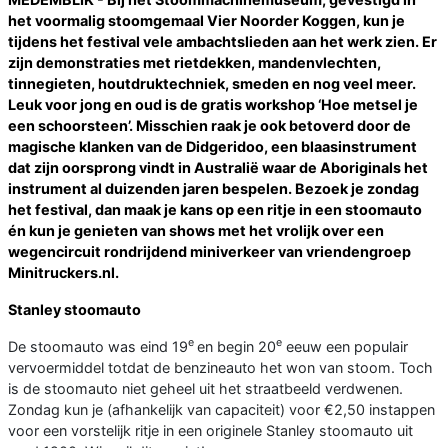
het voormalig stoomgemaal Vier Noorder Koggen, kun je
tijdens het festival vele ambachtslieden aan het werk zien. Er
zijn demonstraties met rietdekken, mandenvlechten,
tinnegieten, houtdruktechniek, smeden en nog veel meer.
Leuk voor jong en oud is de gratis workshop ‘Hoe metsel je
een schoorsteen’. Misschien raak je ook betoverd door de
magische klanken van de Didgeridoo, een blaasinstrument
dat zijn oorsprong vindt in Australië waar de Aboriginals het
instrument al duizenden jaren bespelen. Bezoek je zondag
het festival, dan maak je kans op een ritje in een stoomauto
én kun je genieten van shows met het vrolijk over een
wegencircuit rondrijdend miniverkeer van vriendengroep
Minitruckers.nl.
Stanley stoomauto
e
e
De stoomauto was eind 19
en begin 20
eeuw een populair
vervoermiddel totdat de benzineauto het won van stoom. Toch
is de stoomauto niet geheel uit het straatbeeld verdwenen.
Zondag kun je (afhankelijk van capaciteit) voor €2,50 instappen
voor een vorstelijk ritje in een originele Stanley stoomauto uit