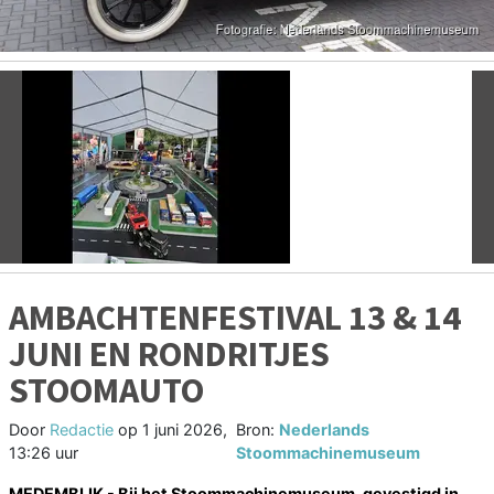
Vorige
V
AMBACHTENFESTIVAL 13 & 14
JUNI EN RONDRITJES
STOOMAUTO
Door
Redactie
op
1 juni 2026,
Bron:
Nederlands
13:26 uur
Stoommachinemuseum
MEDEMBLIK - Bij het Stoommachinemuseum, gevestigd in