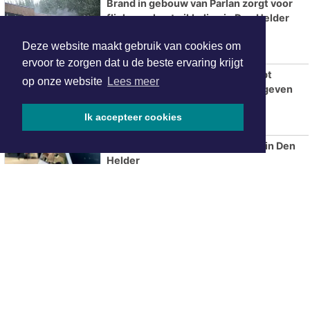
Brand in gebouw van Parlan zorgt voor
flinke rookontwikkeling in Den Helder
Deze website maakt gebruik van cookies om
ervoor te zorgen dat u de beste ervaring krijgt
Gratis training in Den Helder helpt
op onze website
Lees meer
volwassenen beter grenzen aangeven
Ik accepteer cookies
Wederom inbraak bij tabakszaak in Den
Helder
Fotografie-zwerftocht door Botgat
AZ overtuigt tegen tiental PSV en
verovert Johan Cruijff Schaal