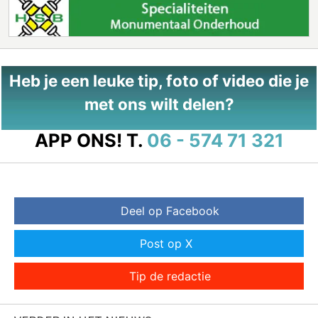
Heb je een leuke tip, foto of video die je
met ons wilt delen?
APP ONS!
T.
06 - 574 71 321
Deel op Facebook
Post op X
Tip de redactie