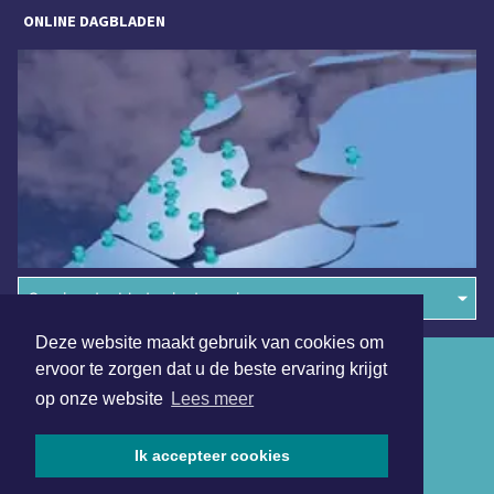
ONLINE DAGBLADEN
Overige dagbladen in de regio
Deze website maakt gebruik van cookies om
Algemene voorwaarden
ervoor te zorgen dat u de beste ervaring krijgt
op onze website
Lees meer
Disclaimer
Privacy Statement
Ik accepteer cookies
Copyright (c) 2026 | Denheldersdagblad.nl - Alle rechten