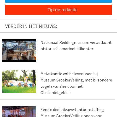
Tip de redactie
VERDER IN HET NIEUWS:
Nationaal Reddingmuseum verwelkomt
historische marinehelikopter
Meivakantie vol belevenissen bij
Museum BroekerVeiling, met bijzondere
vogelexcursies door het
Oosterdelgebied
Eerste deel nieuwe tentoonstelling
Museum BroekerVeiling open voor