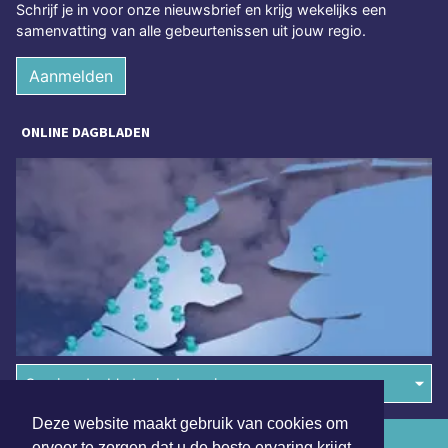
Schrijf je in voor onze nieuwsbrief en krijg wekelijks een
samenvatting van alle gebeurtenissen uit jouw regio.
Aanmelden
ONLINE DAGBLADEN
Overige dagbladen in de regio
Deze website maakt gebruik van cookies om
Algemene voorwaarden
ervoor te zorgen dat u de beste ervaring krijgt