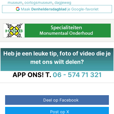
museum
,
oorlogsmuseum
,
dagjeweg
Maak
Denheldersdagblad
je Google-favoriet
Heb je een leuke tip, foto of video die je
met ons wilt delen?
APP ONS!
T.
06 - 574 71 321
Deel op Facebook
Post op X