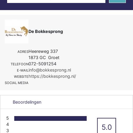
De Bokkesprong
Heereweg 337
ADRES
1873 GC Groet
072-5091254
TELEFOON
info@bokkesprong.nl
E-MAIL
https://bokkesprong.nl/
WEBSITE
SOCIAL MEDIA
Beoordelingen
5
4
5.0
3