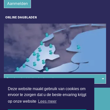
Aanmelden
ONLINE DAGBLADEN
Overige dagbladen in de regio
Deze website maakt gebruik van cookies om
Algemene voorwaarden
ervoor te zorgen dat u de beste ervaring krijgt
op onze website
Lees meer
Disclaimer