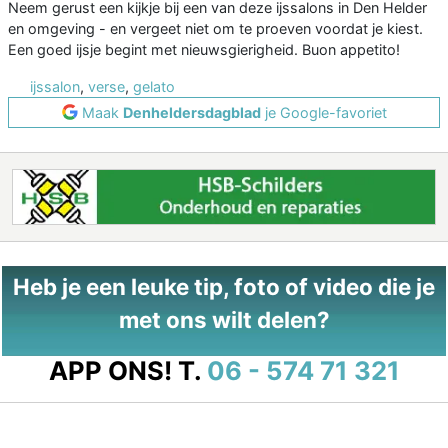
Neem gerust een kijkje bij een van deze ijssalons in Den Helder
en omgeving - en vergeet niet om te proeven voordat je kiest.
Een goed ijsje begint met nieuwsgierigheid. Buon appetito!
ijssalon
,
verse
,
gelato
Maak
Denheldersdagblad
je Google-favoriet
Heb je een leuke tip, foto of video die je
met ons wilt delen?
APP ONS!
T.
06 - 574 71 321