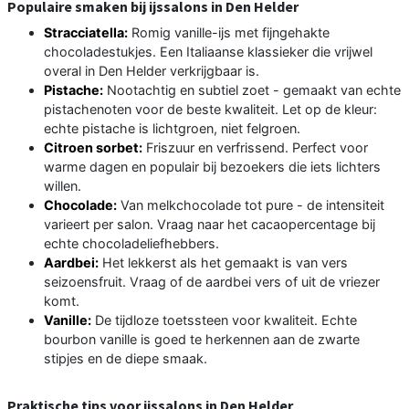
Populaire smaken bij ijssalons in Den Helder
Stracciatella:
Romig vanille-ijs met fijngehakte
chocoladestukjes. Een Italiaanse klassieker die vrijwel
overal in Den Helder verkrijgbaar is.
Pistache:
Nootachtig en subtiel zoet - gemaakt van echte
pistachenoten voor de beste kwaliteit. Let op de kleur:
echte pistache is lichtgroen, niet felgroen.
Citroen sorbet:
Friszuur en verfrissend. Perfect voor
warme dagen en populair bij bezoekers die iets lichters
willen.
Chocolade:
Van melkchocolade tot pure - de intensiteit
varieert per salon. Vraag naar het cacaopercentage bij
echte chocoladeliefhebbers.
Aardbei:
Het lekkerst als het gemaakt is van vers
seizoensfruit. Vraag of de aardbei vers of uit de vriezer
komt.
Vanille:
De tijdloze toetssteen voor kwaliteit. Echte
bourbon vanille is goed te herkennen aan de zwarte
stipjes en de diepe smaak.
Praktische tips voor ijssalons in Den Helder