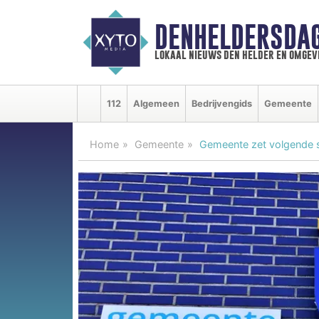
DENHELDERSDA
lokaal nieuws den helder en omgev
112
Algemeen
Bedrijvengids
Gemeente
Home
Gemeente
Gemeente zet volgende 