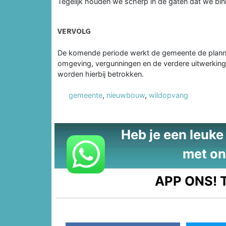
Tegelijk houden we scherp in de gaten dat we bin
VERVOLG
De komende periode werkt de gemeente de plannen
omgeving, vergunningen en de verdere uitwerkin
worden hierbij betrokken.
gemeente
,
nieuwbouw
,
wildopvang
Heb je een leuke t
met on
APP ONS!
T