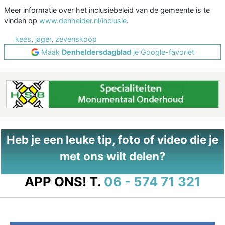
Meer informatie over het inclusiebeleid van de gemeente is te
vinden op
www.denhelder.nl/inclusie
.
kees
,
jager
,
zevenskoop
Maak
Denheldersdagblad
je Google-favoriet
Heb je een leuke tip, foto of video die je
met ons wilt delen?
APP ONS!
T.
06 - 574 71 321