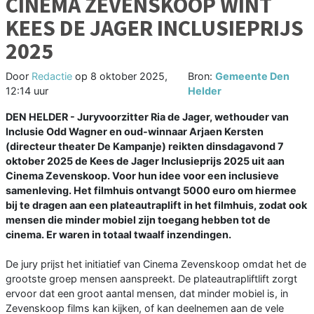
CINEMA ZEVENSKOOP WINT
KEES DE JAGER INCLUSIEPRIJS
2025
Door
Redactie
op
8 oktober 2025,
Bron:
Gemeente Den
12:14 uur
Helder
DEN HELDER - Juryvoorzitter Ria de Jager, wethouder van
Inclusie Odd Wagner en oud-winnaar Arjaen Kersten
(directeur theater De Kampanje) reikten dinsdagavond 7
oktober 2025 de Kees de Jager Inclusieprijs 2025 uit aan
Cinema Zevenskoop. Voor hun idee voor een inclusieve
samenleving. Het filmhuis ontvangt 5000 euro om hiermee
bij te dragen aan een plateautraplift in het filmhuis, zodat ook
mensen die minder mobiel zijn toegang hebben tot de
cinema. Er waren in totaal twaalf inzendingen.
De jury prijst het initiatief van Cinema Zevenskoop omdat het de
grootste groep mensen aanspreekt. De plateautrapliftlift zorgt
ervoor dat een groot aantal mensen, dat minder mobiel is, in
Zevenskoop films kan kijken, of kan deelnemen aan de vele