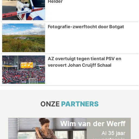
Helder
Fotografie-zwerftocht door Botgat
AZ overtuigt tegen tiental PSV en
verovert Johan Cruijff Schaal
ONZE
PARTNERS