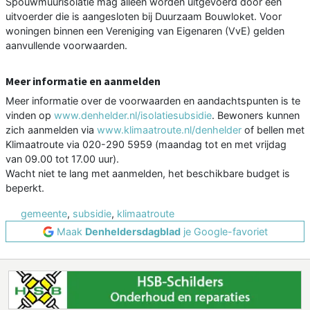
Spouwmuurisolatie mag alleen worden uitgevoerd door een
uitvoerder die is aangesloten bij Duurzaam Bouwloket. Voor
woningen binnen een Vereniging van Eigenaren (VvE) gelden
aanvullende voorwaarden.
Meer informatie en aanmelden
Meer informatie over de voorwaarden en aandachtspunten is te
vinden op
www.denhelder.nl/isolatiesubsidie
. Bewoners kunnen
zich aanmelden via
www.klimaatroute.nl/denhelder
of bellen met
Klimaatroute via 020-290 5959 (maandag tot en met vrijdag
van 09.00 tot 17.00 uur).
Wacht niet te lang met aanmelden, het beschikbare budget is
beperkt.
gemeente
,
subsidie
,
klimaatroute
Maak
Denheldersdagblad
je Google-favoriet