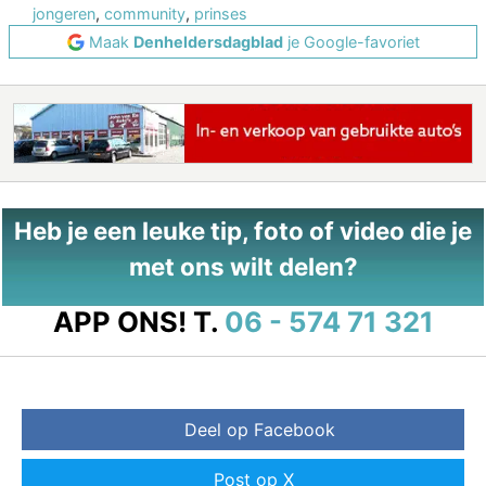
jongeren
,
community
,
prinses
Maak
Denheldersdagblad
je Google-favoriet
Heb je een leuke tip, foto of video die je
met ons wilt delen?
APP ONS!
T.
06 - 574 71 321
Deel op Facebook
Post op X