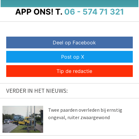
APP ONS!
T.
06 - 574 71 321
Deel op Facebook
Post op X
Tip de redactie
VERDER IN HET NIEUWS:
Twee paarden overleden bij ernstig
ongeval, ruiter zwaargewond