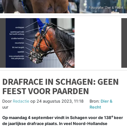
Vorige
V
DRAFRACE IN SCHAGEN: GEEN
FEEST VOOR PAARDEN
Door
Redactie
op
24 augustus 2023, 11:18
Bron:
Dier &
uur
Recht
e
Op maandag 4 september vindt in Schagen voor de 138
keer
de jaarlijkse drafrace plaats. In veel Noord-Hollandse