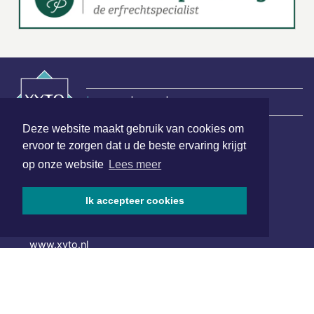
|
Nieuws | Sport | Evenementen
Deze website maakt gebruik van cookies om
ervoor te zorgen dat u de beste ervaring krijgt
Hoofdvestiging:
op onze website
Lees meer
van Benthuizenlaan 1
1701 BZ Heerhugowaard
Ik accepteer cookies
072 8200 600
redactie@xyto.nl
www.xyto.nl
SOCIAL MEDIA