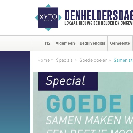
DENHELDERSDA
lokaal nieuws den helder en omgev
112
Algemeen
Bedrijvengids
Gemeente
Home
Specials
Goede doelen
Samen sta