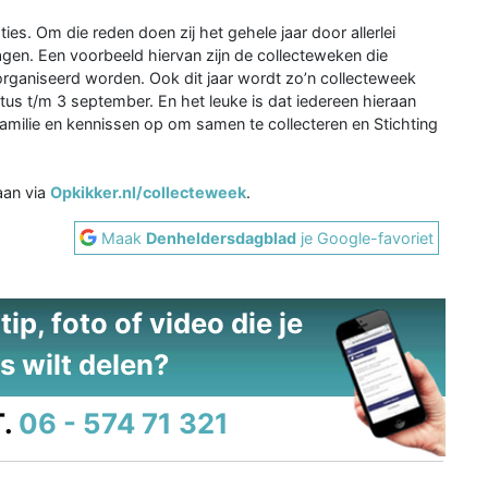
ties. Om die reden doen zij het gehele jaar door allerlei
gen. Een voorbeeld hiervan zijn de collecteweken die
eorganiseerd worden. Ook dit jaar wordt zo’n collecteweek
us t/m 3 september. En het leuke is dat iedereen hieraan
familie en kennissen op om samen te collecteren en Stichting
aan via
Opkikker.nl/collecteweek
.
Maak
Denheldersdagblad
je Google-favoriet
ip, foto of video die je
s wilt delen?
.
06 - 574 71 321