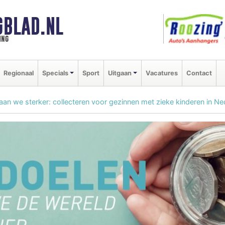
GBLAD.NL
ing
Regionaal
Specials
Sport
Uitgaan
Vacatures
Contact
an we sterker: collecteren voor gezinnen met zieke kinderen in Ne