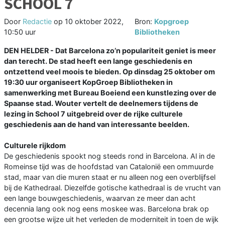
SCHOOL 7
Door
Redactie
op
10 oktober 2022,
Bron:
Kopgroep
10:50 uur
Bibliotheken
DEN HELDER - Dat Barcelona zo’n populariteit geniet is meer
dan terecht. De stad heeft een lange geschiedenis en
ontzettend veel moois te bieden. Op dinsdag 25 oktober om
19:30 uur organiseert KopGroep Bibliotheken in
samenwerking met Bureau Boeiend een kunstlezing over de
Spaanse stad. Wouter vertelt de deelnemers tijdens de
lezing in School 7 uitgebreid over de rijke culturele
geschiedenis aan de hand van interessante beelden.
Culturele rijkdom
De geschiedenis spookt nog steeds rond in Barcelona. Al in de
Romeinse tijd was de hoofdstad van Catalonië een ommuurde
stad, maar van die muren staat er nu alleen nog een overblijfsel
bij de Kathedraal. Diezelfde gotische kathedraal is de vrucht van
een lange bouwgeschiedenis, waarvan ze meer dan acht
decennia lang ook nog eens moskee was. Barcelona brak op
een grootse wijze uit het verleden de moderniteit in toen de wijk