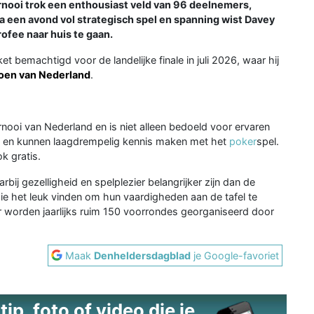
nooi trok een enthousiast veld van 96 deelnemers,
a een avond vol strategisch spel en spanning wist Davey
ofee naar huis te gaan.
t bemachtigd voor de landelijke finale in juli 2026, waar hij
oen van Nederland
.
ooi van Nederland en is niet alleen bedoeld voor ervaren
om en kunnen laagdrempelig kennis maken met het
poker
spel.
k gratis.
bij gezelligheid en spelplezier belangrijker zijn dan de
ie het leuk vinden om hun vaardigheden aan de tafel te
er worden jaarlijks ruim 150 voorrondes georganiseerd door
Maak
Denheldersdagblad
je Google-favoriet
ip, foto of video die je