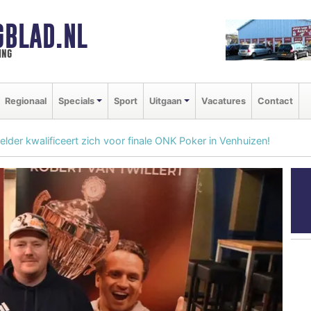
GBLAD.NL
ing
Regionaal
Specials
Sport
Uitgaan
Vacatures
Contact
lder kwalificeert zich voor finale ONK Poker in Venhuizen!