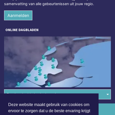
samenvatting van alle gebeurtenissen uit jouw regio.
Aanmelden
ONLINE DAGBLADEN
Overige dagbladen in de regio
Deze website maakt gebruik van cookies om
Algemene voorwaarden
ervoor te zorgen dat u de beste ervaring krijgt