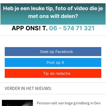
Heb je een leuke tip, foto of video die je
met ons wilt delen?
APP ONS!
T.
06 - 574 71 321
Deel op Facebook
Post op X
Tip de redactie
VERDER IN HET NIEUWS:
Persoon valt van hoge grindberg in Den