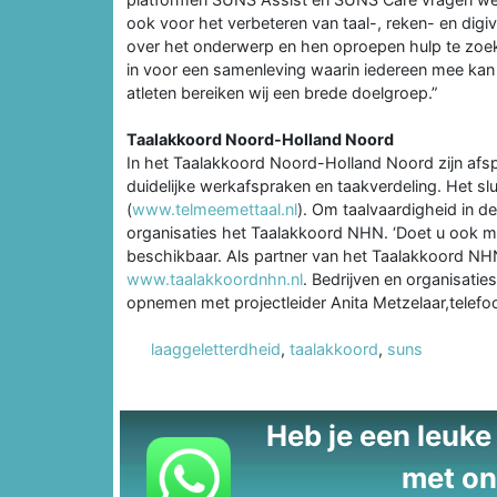
ook voor het verbeteren van taal-, reken- en dig
over het onderwerp en hen oproepen hulp te zoeke
in voor een samenleving waarin iedereen mee kan 
atleten bereiken wij een brede doelgroep.”
Taalakkoord Noord-Holland Noord
In het Taalakkoord Noord-Holland Noord zijn afs
duidelijke werkafspraken en taakverdeling. Het slu
(
www.telmeemettaal.nl
). Om taalvaardigheid in d
organisaties het Taalakkoord NHN. ‘Doet u ook me
beschikbaar. Als partner van het Taalakkoord NHN
www.taalakkoordnhn.nl
. Bedrijven en organisatie
opnemen met projectleider Anita Metzelaar,telefo
laaggeletterdheid
,
taalakkoord
,
suns
Heb je een leuke t
met on