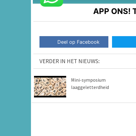
APP ONS!
T
Deel op Facebook
VERDER IN HET NIEUWS:
Mini-symposium
laaggeletterdheid