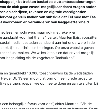
chappelijk betrokken basketbalclub ambassadeur tegen
van de club gaan zoveel mogelijk aandacht vragen onder
zen en schrijven, rekenen en digitale vaardigheden.
ervoor gebruik maken van subsidie dat Tel mee met Taal
 het voorkomen en verminderen van laaggeletterdheid.
et lezen en schrijven, maar ook met reken- en
e aandacht voor het thema”, vertelt Maarten Bais, voorzitter
 social media, besteden aandacht aan het onderwerp in de
n ook tijdens clinics en trainingen. Op onze website geven
baar kunt maken. We willen laten zien dat er veel mogelijk
oor begeleiding via de zogeheten Taalhuizen.”
dia en gemiddeld 10.000 toeschouwers bij de wedstrijden
en Helder SUNS een mooi platform om een brede groep te
lijke partners roepen we op mee te doen en aan te sluiten bij
 een belangrijke focus voor ons”, aldus Maarten. “Via de
 aandacht voor thema’s als gezond eten en bewegen. En nu