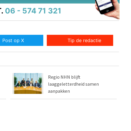
.
06 - 574 71 321
Post op X
Tip de redactie
Regio NHN blijft
laaggeletterdheid samen
aanpakken