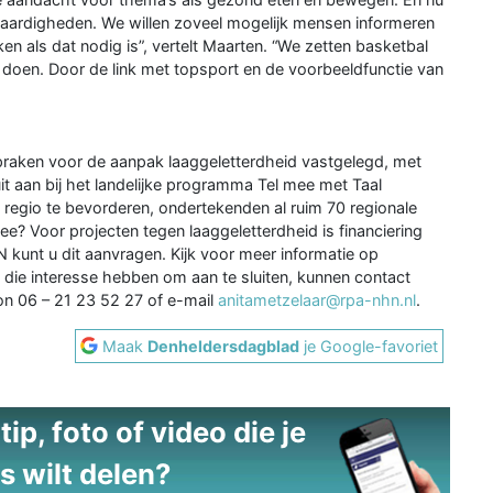
ivaardigheden. We willen zoveel mogelijk mensen informeren
n als dat nodig is”, vertelt Maarten. “We zetten basketbal
doen. Door de link met topsport en de voorbeeldfunctie van
praken voor de aanpak laaggeletterdheid vastgelegd, met
it aan bij het landelijke programma Tel mee met Taal
e regio te bevorderen, ondertekenden al ruim 70 regionale
e? Voor projecten tegen laaggeletterdheid is financiering
 kunt u dit aanvragen. Kijk voor meer informatie op
s die interesse hebben om aan te sluiten, kunnen contact
on 06 – 21 23 52 27 of e-mail
anitametzelaar@rpa-nhn.nl
.
Maak
Denheldersdagblad
je Google-favoriet
ip, foto of video die je
s wilt delen?