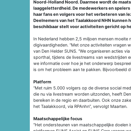
Noord-Holland Noord. Daarmee wordt de maats
laaggeletterdheid. De medewerkers en spelers 
haar fans en volgers voor het verbeteren van le
Deelnemers van het Taalakkoord NHN kunnen hi
beschikbaar stelt voor activiteiten gericht op
In Nederland hebben 2,5 miljoen mensen moeite m
digivaardigheden. “Met onze activiteiten vragen w
van Den Helder SUNS. “We organiseren acties via
sporthal, tijdens de livestreams van wedstrijden e
we informatie over hoe je het onderwerp bespreek
is om het probleem aan te pakken. Bijvoorbeeld d
Platform
“Met ruim 5.000 volgers op de diverse social me
die nu via livestream worden uitzonden, heeft D
bereiken in de regio en daarbuiten. Ook onze zake
het Taalakkoord, via RPAnhn”, vervolgt Maarten.
Maatschappelijke focus
“Het ondersteunen van maatschappelijke doelen is
platformen SUNS Assist en SUNS Care vragen we