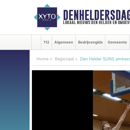
DENHELDERSDA
lokaal nieuws den helder en omgev
112
Algemeen
Bedrijvengids
Gemeente
Home
Regionaal
Den Helder SUNS ambassa