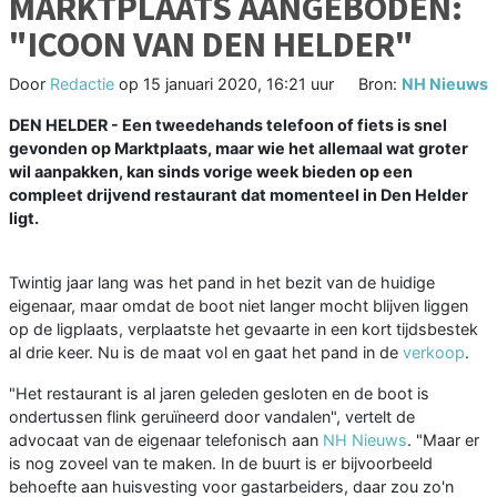
MARKTPLAATS AANGEBODEN:
"ICOON VAN DEN HELDER"
Door
Redactie
op
15 januari 2020, 16:21 uur
Bron:
NH Nieuws
DEN HELDER - Een tweedehands telefoon of fiets is snel
gevonden op Marktplaats, maar wie het allemaal wat groter
wil aanpakken, kan sinds vorige week bieden op een
compleet drijvend restaurant dat momenteel in Den Helder
ligt.
Twintig jaar lang was het pand in het bezit van de huidige
eigenaar, maar omdat de boot niet langer mocht blijven liggen
op de ligplaats, verplaatste het gevaarte in een kort tijdsbestek
al drie keer. Nu is de maat vol en gaat het pand in de
verkoop
.
"Het restaurant is al jaren geleden gesloten en de boot is
ondertussen flink geruïneerd door vandalen", vertelt de
advocaat van de eigenaar telefonisch aan
NH Nieuws
. "Maar er
is nog zoveel van te maken. In de buurt is er bijvoorbeeld
behoefte aan huisvesting voor gastarbeiders, daar zou zo'n