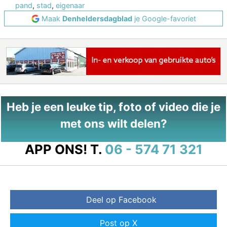
pand
,
stad
,
eigenaar
Maak
Denheldersdagblad
je Google-favoriet
Heb je een leuke tip, foto of video die je
met ons wilt delen?
APP ONS!
T.
06 - 574 71 321
Deel op Facebook
Post op X