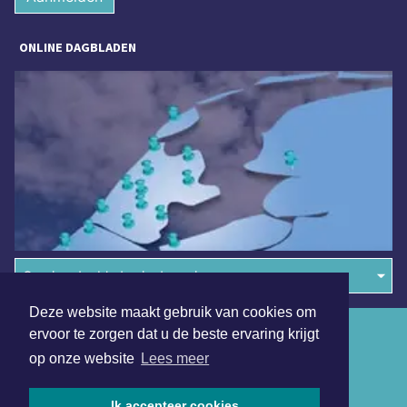
ONLINE DAGBLADEN
Overige dagbladen in de regio
Deze website maakt gebruik van cookies om
Algemene voorwaarden
ervoor te zorgen dat u de beste ervaring krijgt
op onze website
Lees meer
Disclaimer
Privacy Statement
Ik accepteer cookies