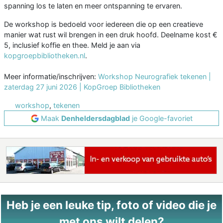
spanning los te laten en meer ontspanning te ervaren.
De workshop is bedoeld voor iedereen die op een creatieve
manier wat rust wil brengen in een druk hoofd. Deelname kost €
5, inclusief koffie en thee. Meld je aan via
kopgroepbibliotheken.nl
.
Meer informatie/inschrijven:
Workshop Neurografiek tekenen |
zaterdag 27 juni 2026 | KopGroep Bibliotheken
workshop
,
tekenen
Maak
Denheldersdagblad
je Google-favoriet
Heb je een leuke tip, foto of video die je
met ons wilt delen?