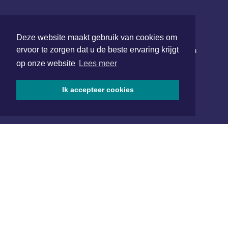
NIEUWSBRIEF AANMELDEN
Deze website maakt gebruik van cookies om
ervoor te zorgen dat u de beste ervaring krijgt
Schrijf je in voor onze nieuwsbrief en krijg wekelijks een
samenvatting van alle gebeurtenissen uit jouw regio.
op onze website
Lees meer
Aanmelden
Ik accepteer cookies
ONLINE DAGBLADEN