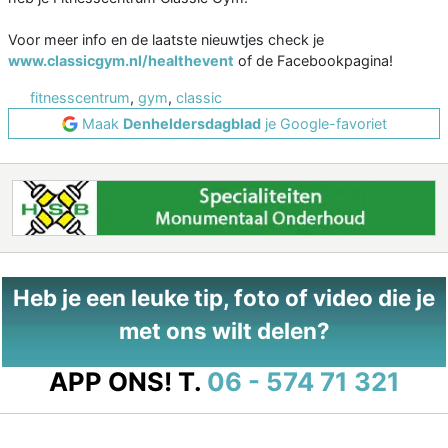
Voor meer info en de laatste nieuwtjes check je
www.classicgym.nl/healthevent
of de Facebookpagina!
fitnesscentrum
,
gym
,
classic
Maak
Denheldersdagblad
je Google-favoriet
Heb je een leuke tip, foto of video die je
met ons wilt delen?
APP ONS!
T.
06 - 574 71 321