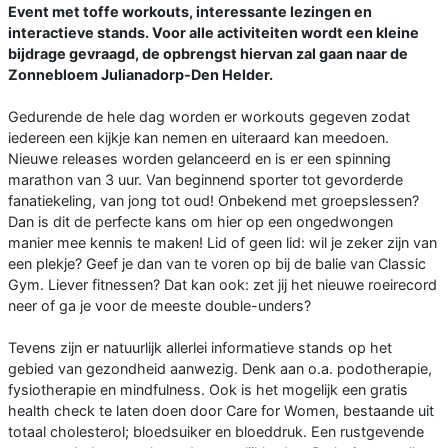
Event met toffe workouts, interessante lezingen en
interactieve stands. Voor alle activiteiten wordt een kleine
bijdrage gevraagd, de opbrengst hiervan zal gaan naar de
Zonnebloem Julianadorp-Den Helder.
Gedurende de hele dag worden er workouts gegeven zodat
iedereen een kijkje kan nemen en uiteraard kan meedoen.
Nieuwe releases worden gelanceerd en is er een spinning
marathon van 3 uur. Van beginnend sporter tot gevorderde
fanatiekeling, van jong tot oud! Onbekend met groepslessen?
Dan is dit de perfecte kans om hier op een ongedwongen
manier mee kennis te maken! Lid of geen lid: wil je zeker zijn van
een plekje? Geef je dan van te voren op bij de balie van Classic
Gym. Liever fitnessen? Dat kan ook: zet jij het nieuwe roeirecord
neer of ga je voor de meeste double-unders?
Tevens zijn er natuurlijk allerlei informatieve stands op het
gebied van gezondheid aanwezig. Denk aan o.a. podotherapie,
fysiotherapie en mindfulness. Ook is het mogelijk een gratis
health check te laten doen door Care for Women, bestaande uit
totaal cholesterol; bloedsuiker en bloeddruk. Een rustgevende