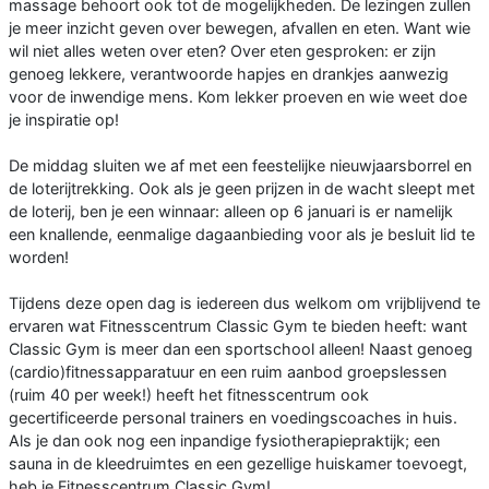
massage behoort ook tot de mogelijkheden. De lezingen zullen
je meer inzicht geven over bewegen, afvallen en eten. Want wie
wil niet alles weten over eten? Over eten gesproken: er zijn
genoeg lekkere, verantwoorde hapjes en drankjes aanwezig
voor de inwendige mens. Kom lekker proeven en wie weet doe
je inspiratie op!
De middag sluiten we af met een feestelijke nieuwjaarsborrel en
de loterijtrekking. Ook als je geen prijzen in de wacht sleept met
de loterij, ben je een winnaar: alleen op 6 januari is er namelijk
een knallende, eenmalige dagaanbieding voor als je besluit lid te
worden!
Tijdens deze open dag is iedereen dus welkom om vrijblijvend te
ervaren wat Fitnesscentrum Classic Gym te bieden heeft: want
Classic Gym is meer dan een sportschool alleen! Naast genoeg
(cardio)fitnessapparatuur en een ruim aanbod groepslessen
(ruim 40 per week!) heeft het fitnesscentrum ook
gecertificeerde personal trainers en voedingscoaches in huis.
Als je dan ook nog een inpandige fysiotherapiepraktijk; een
sauna in de kleedruimtes en een gezellige huiskamer toevoegt,
heb je Fitnesscentrum Classic Gym!