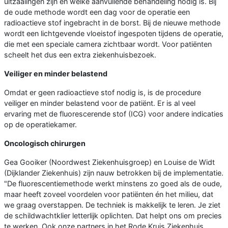
uitzaaiingen zijn en welke aanvullende behandeling nodig is. Bij
de oude methode wordt een dag voor de operatie een
radioactieve stof ingebracht in de borst. Bij de nieuwe methode
wordt een lichtgevende vloeistof ingespoten tijdens de operatie,
die met een speciale camera zichtbaar wordt. Voor patiënten
scheelt het dus een extra ziekenhuisbezoek.
Veiliger en minder belastend
Omdat er geen radioactieve stof nodig is, is de procedure
veiliger en minder belastend voor de patiënt. Er is al veel
ervaring met de fluorescerende stof (ICG) voor andere indicaties
op de operatiekamer.
Oncologisch chirurgen
Gea Gooiker (Noordwest Ziekenhuisgroep) en Louise de Widt
(Dijklander Ziekenhuis) zijn nauw betrokken bij de implementatie.
"De fluorescentiemethode werkt minstens zo goed als de oude,
maar heeft zoveel voordelen voor patiënten én het milieu, dat
we graag overstappen. De techniek is makkelijk te leren. Je ziet
de schildwachtklier letterlijk oplichten. Dat helpt ons om precies
te werken. Ook onze partners in het Rode Kruis Ziekenhuis