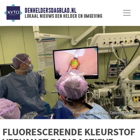
DENHELDERSDAGBLAD.NL
lokaal nieuws den helder en omgeving
FLUORESCERENDE KLEURSTOF