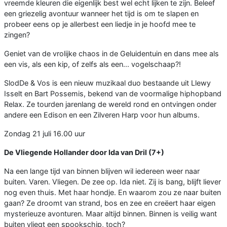
vreemde kleuren die eigenlijk best wel echt lijken te zijn. Beleef
een griezelig avontuur wanneer het tijd is om te slapen en
probeer eens op je allerbest een liedje in je hoofd mee te
zingen?
Geniet van de vrolijke chaos in de Geluidentuin en dans mee als
een vis, als een kip, of zelfs als een... vogelschaap?!
SlodDe & Vos is een nieuw muzikaal duo bestaande uit Llewy
Isselt en Bart Possemis, bekend van de voormalige hiphopband
Relax. Ze tourden jarenlang de wereld rond en ontvingen onder
andere een Edison en een Zilveren Harp voor hun albums.
Zondag 21 juli 16.00 uur
De Vliegende Hollander door Ida van Dril (7+)
Na een lange tijd van binnen blijven wil iedereen weer naar
buiten. Varen. Vliegen. De zee op. Ida niet. Zij is bang, blijft liever
nog even thuis. Met haar hondje. En waarom zou ze naar buiten
gaan? Ze droomt van strand, bos en zee en creëert haar eigen
mysterieuze avonturen. Maar altijd binnen. Binnen is veilig want
buiten vliegt een spookschip, toch?