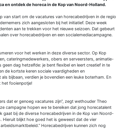
a en ontdek de horeca in de Kop van Noord-Holland.
van start om de vacatures van horecabedrijven in de regio
dernemers zich aangesloten bij het initiatief. Deze week
enten aan te trekken voor het nieuwe seizoen. Dat gebeurt
erhalen over horecabedrijven en een socialemediacampagne.
meren voor het werken in deze diverse sector. Op Kop
n, cateringmedewerkers, obers en serveersters, animatie-
n dag hetzelfde: je bent flexibel en leert creatief in te
nnen de kortste keren sociale vaardigheden en
 als bijbaan, verdien je bovendien een leuke boterham. En
 het fooienpotje!
s dat er genoeg vacatures zijn”, zegt wethouder Theo
deze campagne hopen we te bereiken dat jong horecatalent
 gaat bij de diverse horecabedrijven in de Kop van Noord-
 Hieruit blijkt hoe goed het is geweest dat de vier
 arbeidsmarktbeleid.” Horecabedrijven kunnen zich nog