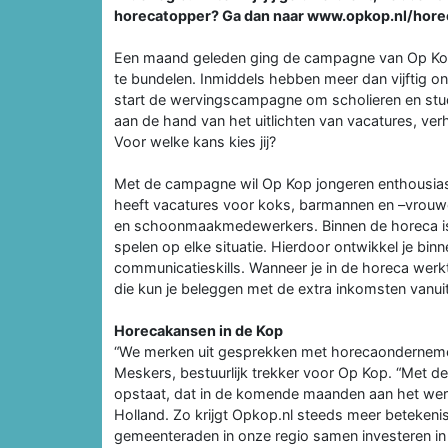
horecatopper? Ga dan naar www.opkop.nl/horec
Een maand geleden ging de campagne van Op Kop 
te bundelen. Inmiddels hebben meer dan vijftig on
start de wervingscampagne om scholieren en stud
aan de hand van het uitlichten van vacatures, v
Voor welke kans kies jij?
Met de campagne wil Op Kop jongeren enthousias
heeft vacatures voor koks, barmannen en –vrouwe
en schoonmaakmedewerkers. Binnen de horeca is gee
spelen op elke situatie. Hierdoor ontwikkel je bi
communicatieskills. Wanneer je in de horeca werkt
die kun je beleggen met de extra inkomsten vanuit
Horecakansen in de Kop
“We merken uit gesprekken met horecaondernemer
Meskers, bestuurlijk trekker voor Op Kop. “Met 
opstaat, dat in de komende maanden aan het werk
Holland. Zo krijgt Opkop.nl steeds meer betekenis.
gemeenteraden in onze regio samen investeren in