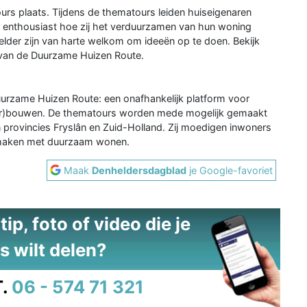
ours plaats. Tijdens de thematours leiden huiseigenaren
n enthousiast hoe zij het verduurzamen van hun woning
der zijn van harte welkom om ideeën op te doen. Bekijk
e van de Duurzame Huizen Route.
uurzame Huizen Route: een onafhankelijk platform voor
ver)bouwen. De thematours worden mede mogelijk gemaakt
provincies Fryslân en Zuid-Holland. Zij moedigen inwoners
 maken met duurzaam wonen.
Maak
Denheldersdagblad
je Google-favoriet
ip, foto of video die je
s wilt delen?
.
06 - 574 71 321