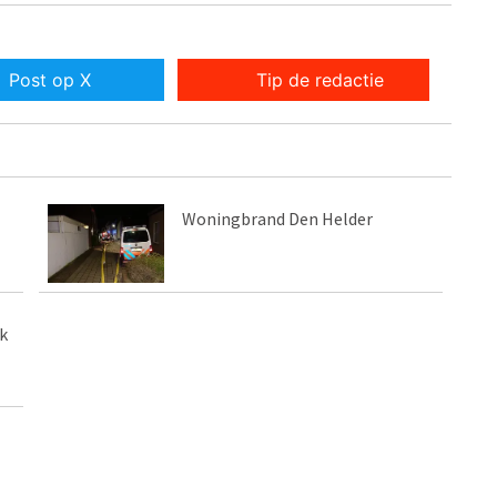
Post op X
Tip de redactie
Woningbrand Den Helder
k