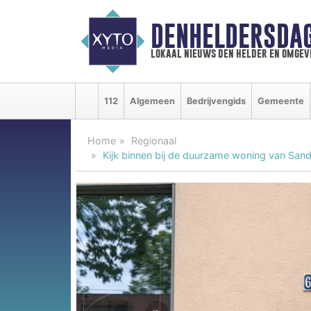
DENHELDERSDA
lokaal nieuws den helder en omgev
112
Algemeen
Bedrijvengids
Gemeente
Home
Regionaal
Kijk binnen bij de duurzame woning van Sand