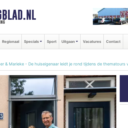
GBLAD.NL
ing
Regionaal
Specials
Sport
Uitgaan
Vacatures
Contact
er & Marieke - De huiseigenaar leidt je rond tijdens de thematour