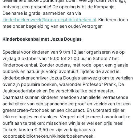
deelnemers leuke opdrachtjes doen. Wie zijn kaart vol krijgt,
ontvangt een presentje! De opening is bij de Kampanje.
Deelname is gratis, aanmelden kan via
kinderboekenweek@kopgroepbibliotheken.nl
. Kinderen doen
mee onder begeleiding van een ouder/verzorger.
Kinderboekenbal met Jozua Douglas
Speciaal voor kinderen van 9 t/m 12 jaar organiseren we op
vrijdag 3 oktober van 19.00 tot 21.00 uur in School 7 het
Kinderboekenbal. Zonder ouders, mét rode loper, een glaasje
bubbels en natuurlijk volop avontuur! Tijdens de avond is
kinderboekenschrijver Jozua Douglas aanwezig om te vertellen
over zijn populaire boeken, waaronder Professor Prank, De
Jeukpoederfabriek en De verschrikkelijke badmeester.
Daarnaast kunnen kinderen meedoen aan allerlei verrassende
activiteiten: van een spannende eetproef en voeldozen tot een
greenscreen-fotohoek en een circusact. En uiteraard zijn er
lekkere hapjes en drankjes. Vergeet niet je meest avontuurlijke
outfit aan te trekken; misschien win je er wel een prijs mee!
Tickets kosten € 3,50 en zijn verkrijgbaar via
kopgroepbibliotheken.nl/kinderboekenweek.