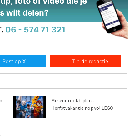
ip, foto of video die je
s wilt delen?
.
06 - 574 71 321
Post op X
Tip de redactie
n
Museum ook tijdens
Herfstvakantie nog vol LEGO
r