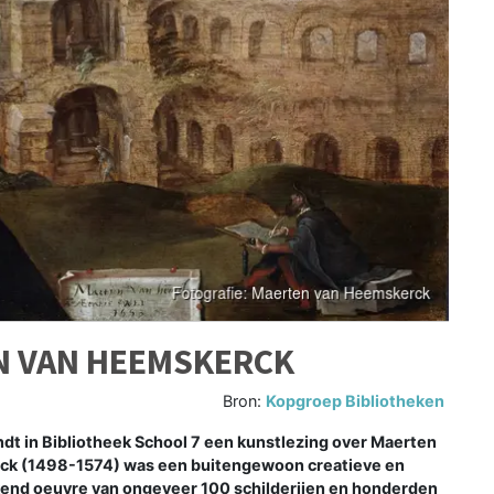
N VAN HEEMSKERCK
Bron:
Kopgroep Bibliotheken
t in Bibliotheek School 7 een kunstlezing over Maerten
ck (1498-1574) was een buitengewoon creatieve en
end oeuvre van ongeveer 100 schilderijen en honderden