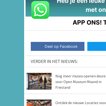
Heb je een leuke t
met on
APP ONS!
T
Deel op Facebook
VERDER IN HET NIEUWS:
Nog meer musea openen deure
voor Open Museum Maand in
Friesland
Ontdek de nieuwe Locaties voo