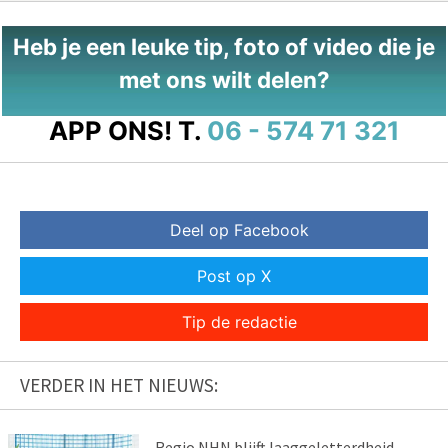
Heb je een leuke tip, foto of video die je
met ons wilt delen?
APP ONS!
T.
06 - 574 71 321
Deel op Facebook
Post op X
Tip de redactie
VERDER IN HET NIEUWS:
Regio NHN blijft laaggeletterdheid