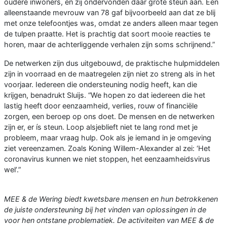
oudere inwoners, en zij ondervonden daar grote steun aan. Een
alleenstaande mevrouw van 78 gaf bijvoorbeeld aan dat ze blij
met onze telefoontjes was, omdat ze anders alleen maar tegen
de tulpen praatte. Het is prachtig dat soort mooie reacties te
horen, maar de achterliggende verhalen zijn soms schrijnend.”
De netwerken zijn dus uitgebouwd, de praktische hulpmiddelen
zijn in voorraad en de maatregelen zijn niet zo streng als in het
voorjaar. Iedereen die ondersteuning nodig heeft, kan die
krijgen, benadrukt Sluijs. “We hopen zo dat iedereen die het
lastig heeft door eenzaamheid, verlies, rouw of financiële
zorgen, een beroep op ons doet. De mensen en de netwerken
zijn er, er ís steun. Loop alsjeblieft niet te lang rond met je
probleem, maar vraag hulp. Ook als je iemand in je omgeving
ziet vereenzamen. Zoals Koning Willem-Alexander al zei: ‘Het
coronavirus kunnen we niet stoppen, het eenzaamheidsvirus
wel’.”
MEE & de Wering biedt kwetsbare mensen en hun betrokkenen
de juiste ondersteuning bij het vinden van oplossingen in de
voor hen ontstane problematiek. De activiteiten van MEE & de