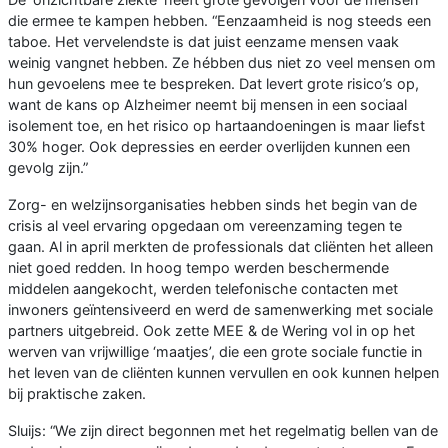
die ermee te kampen hebben. “Eenzaamheid is nog steeds een
taboe. Het vervelendste is dat juist eenzame mensen vaak
weinig vangnet hebben. Ze hébben dus niet zo veel mensen om
hun gevoelens mee te bespreken. Dat levert grote risico’s op,
want de kans op Alzheimer neemt bij mensen in een sociaal
isolement toe, en het risico op hartaandoeningen is maar liefst
30% hoger. Ook depressies en eerder overlijden kunnen een
gevolg zijn.”
Zorg- en welzijnsorganisaties hebben sinds het begin van de
crisis al veel ervaring opgedaan om vereenzaming tegen te
gaan. Al in april merkten de professionals dat cliënten het alleen
niet goed redden. In hoog tempo werden beschermende
middelen aangekocht, werden telefonische contacten met
inwoners geïntensiveerd en werd de samenwerking met sociale
partners uitgebreid. Ook zette MEE & de Wering vol in op het
werven van vrijwillige ‘maatjes’, die een grote sociale functie in
het leven van de cliënten kunnen vervullen en ook kunnen helpen
bij praktische zaken.
Sluijs: “We zijn direct begonnen met het regelmatig bellen van de