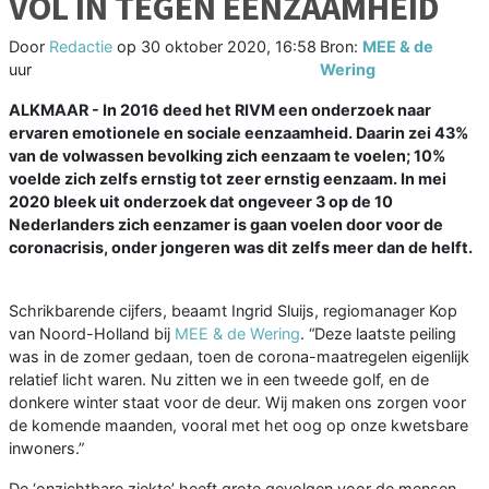
VOL IN TEGEN EENZAAMHEID
Door
Redactie
op
30 oktober 2020, 16:58
Bron:
MEE & de
uur
Wering
ALKMAAR - In 2016 deed het RIVM een onderzoek naar
ervaren emotionele en sociale eenzaamheid. Daarin zei 43%
van de volwassen bevolking zich eenzaam te voelen; 10%
voelde zich zelfs ernstig tot zeer ernstig eenzaam. In mei
2020 bleek uit onderzoek dat ongeveer 3 op de 10
Nederlanders zich eenzamer is gaan voelen door voor de
coronacrisis, onder jongeren was dit zelfs meer dan de helft.
Schrikbarende cijfers, beaamt Ingrid Sluijs, regiomanager Kop
van Noord-Holland bij
MEE & de Wering
. “Deze laatste peiling
was in de zomer gedaan, toen de corona-maatregelen eigenlijk
relatief licht waren. Nu zitten we in een tweede golf, en de
donkere winter staat voor de deur. Wij maken ons zorgen voor
de komende maanden, vooral met het oog op onze kwetsbare
inwoners.”
De ‘onzichtbare ziekte’ heeft grote gevolgen voor de mensen