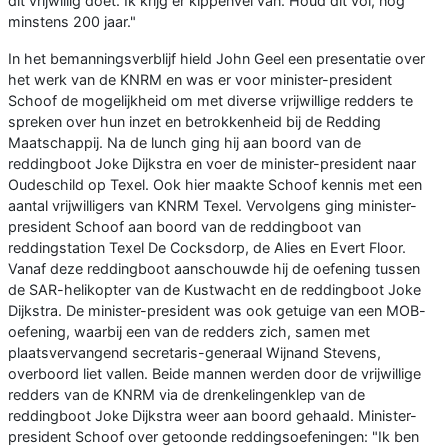
dit vrijwillig doet. Ik krijg er kippenvel van. Houd dit vol, nog
minstens 200 jaar."
In het bemanningsverblijf hield John Geel een presentatie over
het werk van de KNRM en was er voor minister-president
Schoof de mogelijkheid om met diverse vrijwillige redders te
spreken over hun inzet en betrokkenheid bij de Redding
Maatschappij. Na de lunch ging hij aan boord van de
reddingboot Joke Dijkstra en voer de minister-president naar
Oudeschild op Texel. Ook hier maakte Schoof kennis met een
aantal vrijwilligers van KNRM Texel. Vervolgens ging minister-
president Schoof aan boord van de reddingboot van
reddingstation Texel De Cocksdorp, de Alies en Evert Floor.
Vanaf deze reddingboot aanschouwde hij de oefening tussen
de SAR-helikopter van de Kustwacht en de reddingboot Joke
Dijkstra. De minister-president was ook getuige van een MOB-
oefening, waarbij een van de redders zich, samen met
plaatsvervangend secretaris-generaal Wijnand Stevens,
overboord liet vallen. Beide mannen werden door de vrijwillige
redders van de KNRM via de drenkelingenklep van de
reddingboot Joke Dijkstra weer aan boord gehaald. Minister-
president Schoof over getoonde reddingsoefeningen: "Ik ben