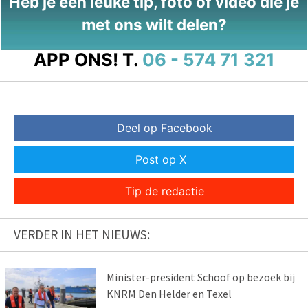
Heb je een leuke tip, foto of video die je
met ons wilt delen?
APP ONS!
T.
06 - 574 71 321
Deel op Facebook
Post op X
Tip de redactie
VERDER IN HET NIEUWS:
Minister-president Schoof op bezoek bij
KNRM Den Helder en Texel