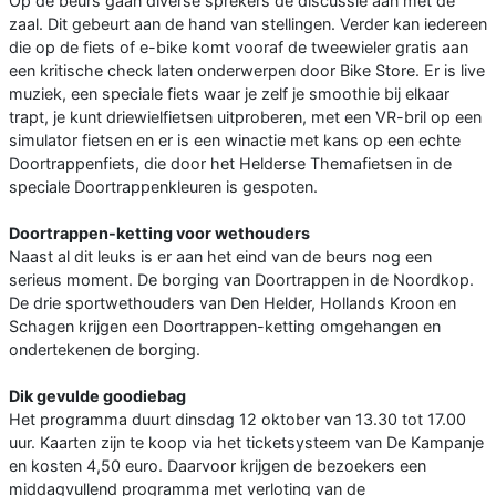
Op de beurs gaan diverse sprekers de discussie aan met de
zaal. Dit gebeurt aan de hand van stellingen. Verder kan iedereen
die op de fiets of e-bike komt vooraf de tweewieler gratis aan
een kritische check laten onderwerpen door Bike Store. Er is live
muziek, een speciale fiets waar je zelf je smoothie bij elkaar
trapt, je kunt driewielfietsen uitproberen, met een VR-bril op een
simulator fietsen en er is een winactie met kans op een echte
Doortrappenfiets, die door het Helderse Themafietsen in de
speciale Doortrappenkleuren is gespoten.
Doortrappen-ketting voor wethouders
Naast al dit leuks is er aan het eind van de beurs nog een
serieus moment. De borging van Doortrappen in de Noordkop.
De drie sportwethouders van Den Helder, Hollands Kroon en
Schagen krijgen een Doortrappen-ketting omgehangen en
ondertekenen de borging.
Dik gevulde goodiebag
Het programma duurt dinsdag 12 oktober van 13.30 tot 17.00
uur. Kaarten zijn te koop via het ticketsysteem van De Kampanje
en kosten 4,50 euro. Daarvoor krijgen de bezoekers een
middagvullend programma met verloting van de