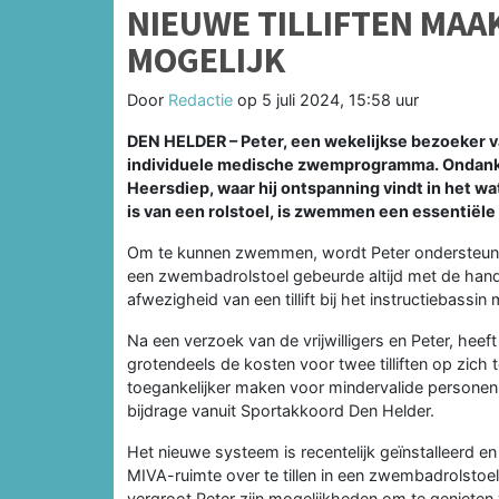
NIEUWE TILLIFTEN MA
MOGELIJK
Door
Redactie
op
5 juli 2024, 15:58 uur
DEN HELDER – Peter, een wekelijkse bezoeker 
individuele medische zwemprogramma. Ondanks 
Heersdiep, waar hij ontspanning vindt in het wa
is van een rolstoel, is zwemmen een essentiële
Om te kunnen zwemmen, wordt Peter ondersteund 
een zwembadrolstoel gebeurde altijd met de hand. 
afwezigheid van een tillift bij het instructiebassi
Na een verzoek van de vrijwilligers en Peter, he
grotendeels de kosten voor twee tilliften op zic
toegankelijker maken voor mindervalide personen
bijdrage vanuit Sportakkoord Den Helder.
Het nieuwe systeem is recentelijk geïnstalleerd en
MIVA-ruimte over te tillen in een zwembadrolstoel e
vergroot Peter zijn mogelijkheden om te genieten