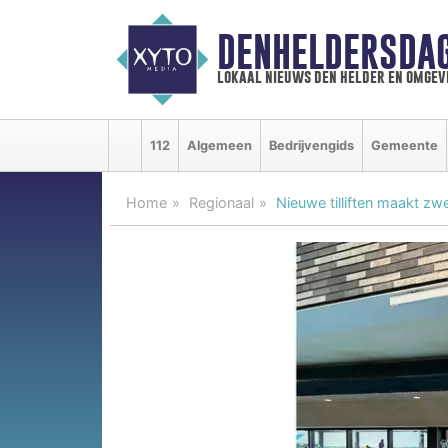
DENHELDERSDA
lokaal nieuws den helder en omgev
112
Algemeen
Bedrijvengids
Gemeente
Home
Regionaal
Nieuwe tilliften maakt z