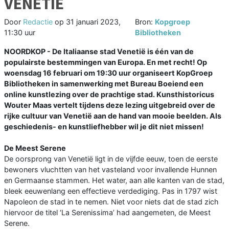
VENETIË
Door
Redactie
op
31 januari 2023,
Bron:
Kopgroep
11:30 uur
Bibliotheken
NOORDKOP - De Italiaanse stad Venetië is één van de
populairste bestemmingen van Europa. En met recht! Op
woensdag 16 februari om 19:30 uur organiseert KopGroep
Bibliotheken in samenwerking met Bureau Boeiend een
online kunstlezing over de prachtige stad. Kunsthistoricus
Wouter Maas vertelt tijdens deze lezing uitgebreid over de
rijke cultuur van Venetië aan de hand van mooie beelden. Als
geschiedenis- en kunstliefhebber wil je dit niet missen!
De Meest Serene
De oorsprong van Venetië ligt in de vijfde eeuw, toen de eerste
bewoners vluchtten van het vasteland voor invallende Hunnen
en Germaanse stammen. Het water, aan alle kanten van de stad,
bleek eeuwenlang een effectieve verdediging. Pas in 1797 wist
Napoleon de stad in te nemen. Niet voor niets dat de stad zich
hiervoor de titel ‘La Serenissima’ had aangemeten, de Meest
Serene.