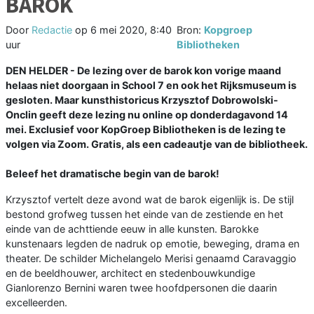
BAROK
Door
Redactie
op
6 mei 2020, 8:40
Bron:
Kopgroep
uur
Bibliotheken
DEN HELDER - De lezing over de barok kon vorige maand
helaas niet doorgaan in School 7 en ook het Rijksmuseum is
gesloten. Maar kunsthistoricus Krzysztof Dobrowolski-
Onclin geeft deze lezing nu online op donderdagavond 14
mei. Exclusief voor KopGroep Bibliotheken is de lezing te
volgen via Zoom. Gratis, als een cadeautje van de bibliotheek.
Beleef het dramatische begin van de barok!
Krzysztof vertelt deze avond wat de barok eigenlijk is. De stijl
bestond grofweg tussen het einde van de zestiende en het
einde van de achttiende eeuw in alle kunsten. Barokke
kunstenaars legden de nadruk op emotie, beweging, drama en
theater. De schilder Michelangelo Merisi genaamd Caravaggio
en de beeldhouwer, architect en stedenbouwkundige
Gianlorenzo Bernini waren twee hoofdpersonen die daarin
excelleerden.