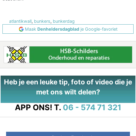
atlantikwall
,
bunkers
,
bunkerdag
Maak
Denheldersdagblad
je Google-favoriet
Heb je een leuke tip, foto of video die je
met ons wilt delen?
APP ONS!
T.
06 - 574 71 321