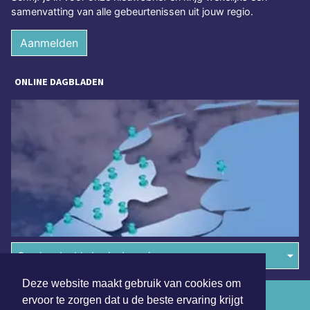
samenvatting van alle gebeurtenissen uit jouw regio.
Aanmelden
ONLINE DAGBLADEN
Overige dagbladen in de regio
Deze website maakt gebruik van cookies om
Algemene voorwaarden
ervoor te zorgen dat u de beste ervaring krijgt