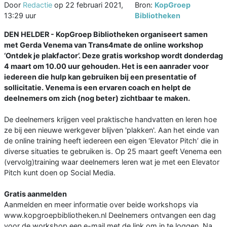
Door
Redactie
op
22 februari 2021,
Bron:
KopGroep
13:29 uur
Bibliotheken
DEN HELDER - KopGroep Bibliotheken organiseert samen
met Gerda Venema van Trans4mate de online workshop
‘Ontdek je plakfactor’. Deze gratis workshop wordt donderdag
4 maart om 10.00 uur gehouden. Het is een aanrader voor
iedereen die hulp kan gebruiken bij een presentatie of
sollicitatie. Venema is een ervaren coach en helpt de
deelnemers om zich (nog beter) zichtbaar te maken.
De deelnemers krijgen veel praktische handvatten en leren hoe
ze bij een nieuwe werkgever blijven 'plakken'. Aan het einde van
de online training heeft iedereen een eigen ‘Elevator Pitch’ die in
diverse situaties te gebruiken is. Op 25 maart geeft Venema een
(vervolg)training waar deelnemers leren wat je met een Elevator
Pitch kunt doen op Social Media.
Gratis aanmelden
Aanmelden en meer informatie over beide workshops via
www.kopgroepbibliotheken.nl Deelnemers ontvangen een dag
voor de workshop een e-mail met de link om in te loggen. Na