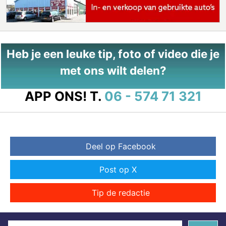
Heb je een leuke tip, foto of video die je
met ons wilt delen?
APP ONS!
T.
06 - 574 71 321
Deel op Facebook
Post op X
Tip de redactie