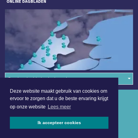
ONLINE DAGBLADEN
Overige dagbladen in de regio
Deze website maakt gebruik van cookies om
Algemene voorwaarden
ervoor te zorgen dat u de beste ervaring krijgt
op onze website
Lees meer
Disclaimer
Privacy Statement
Ik accepteer cookies
Copyright (c) 2026 | Denheldersdagblad.nl - Alle rechten