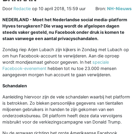
Door
Redactie
op
10 april 2018, 15:59 uur
Bron:
NH-Nieuws
NEDERLAND - Moet het Nederlandse social media-platform
Hyves terugkeren? Die vraag wordt de afgelopen dagen
steeds vaker gesteld, nu Facebook onder druk is komen te
staan vanwege een aantal privacyschandalen.
Zondag riep Arjen Lubach zijn kijkers in Zondag met Lubach op
om hun Facebook-account te verwijderen. Aan die oproep
wordt mondjesmaat gehoor gegeven. In het
speciale
Facebook-evenement
hebben tot nu toe 23.000 mensen
aangegeven morgen hun account te gaan verwijderen.
Schandalen
Aanleiding hiervoor zijn de vele schandalen waarbij het platform
is betrokken. Zo bleken persoonlijke gegevens van tientallen
miljoenen gebruikers in handen te zijn gekomen van een
onderzoeksbureau. Dit platform heeft deze data vervolgens
misbruikt voor de verkiezingscampagne van Donald Trump.
Nu de argwaan richting het grote Amerikaanse Facebook