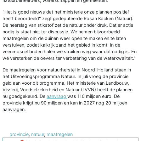
natuurbeheerders, waterschappen en gemeenten.
"Het is goed nieuws dat het ministerie onze plannen positief
heeft beoordeeld" zegt gedeputeerde Rosan Kocken (Natuur).
De neerslag van stikstof zet de natuur onder druk. Dat er actie
nodig is staat niet ter discussie. We nemen bijvoorbeeld
maatregelen om de duinen weer open te maken en te laten
verstuiven, zodat kalkrijk zand het gebied in komt. In de
veenmosrietlanden halen we struiken weg waar dat nodig is. En
we versterken de oevers ter verbetering van de waterkwaliteit."
De maatregelen voor natuurherstel in Noord-Holland staan in
het Uitvoeringsprogramma Natuur. In juli vroeg de provincie
geld aan voor dit programma. Het ministerie van Landbouw,
Visserij, Voedselzekerheid en Natuur (LVVN) heeft de plannen
nu goedgekeurd. De
aanvraag
was 110 miljoen euro. De
provincie krijgt nu 90 miljoen en kan in 2027 nog 20 miljoen
aanvragen.
provincie
,
natuur
,
maatregelen