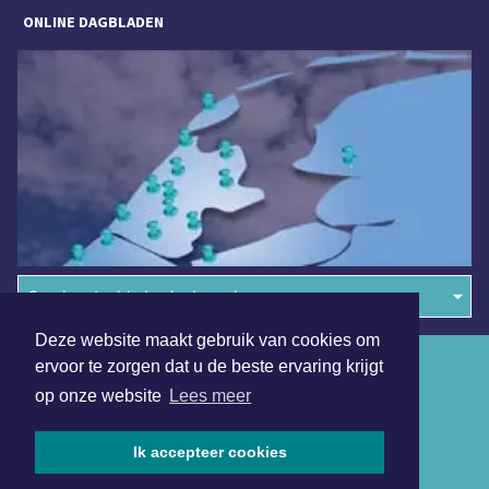
ONLINE DAGBLADEN
Overige dagbladen in de regio
Deze website maakt gebruik van cookies om
Algemene voorwaarden
ervoor te zorgen dat u de beste ervaring krijgt
op onze website
Lees meer
Disclaimer
Privacy Statement
Ik accepteer cookies
Copyright (c) 2026 | Denheldersdagblad.nl - Alle rechten