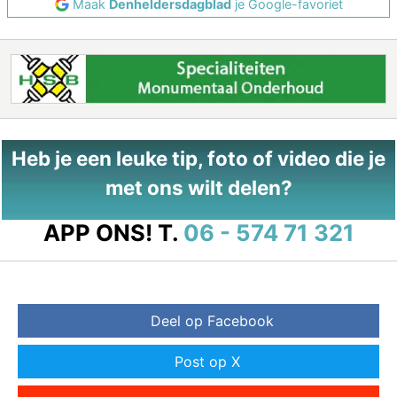
Maak
Denheldersdagblad
je Google-favoriet
Heb je een leuke tip, foto of video die je
met ons wilt delen?
APP ONS!
T.
06 - 574 71 321
Deel op Facebook
Post op X