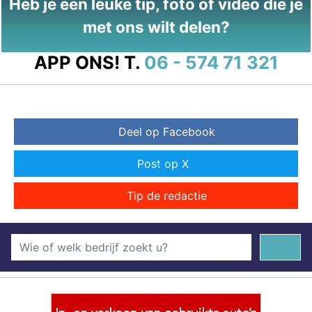
Heb je een leuke tip, foto of video die je
met ons wilt delen?
APP ONS!
T.
06 - 574 71 321
Deel op Facebook
Post op X
Tip de redactie