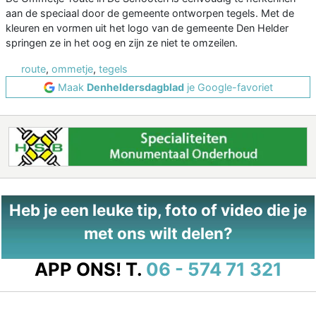
aan de speciaal door de gemeente ontworpen tegels. Met de
kleuren en vormen uit het logo van de gemeente Den Helder
springen ze in het oog en zijn ze niet te omzeilen.
route
,
ommetje
,
tegels
Maak
Denheldersdagblad
je Google-favoriet
Heb je een leuke tip, foto of video die je
met ons wilt delen?
APP ONS!
T.
06 - 574 71 321