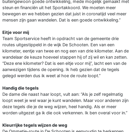
buitengewoon goede ontwikkeling, mede mogelijk gemaakt met
steun en financiën uit het Sportakkoord. We moeten meer
bewegen en we hebben gezien dat juist in coronatijd veel meer
mensen zijn gaan wandelen. Dat is een goede ontwikkeling.”
Eitje voor mij
Team Sportservice heeft in opdracht van de gemeente drie
routes uitgestippeld in de wijk De Schooten. Een van een
kilometer, eentje van twee en nog een van drie kilometer. Aan de
wandelaar de keuze hoeveel stappen hij of zij wil en kan zetten.
“Deze ene kilometer? Dat is een eitje voor mij”, lacht een van de
aanwezigen tijdens de opening. Ik heb gezien dat de tegels
gelegd werden dus ik weet al hoe de route loopt.”
Handig die tegels
De dame die naast haar loopt, vult aan: “Als je zelf regelmatig
loopt weet je wel waar je kunt wandelen. Maar voor anderen zijn
deze tegels die je de weg wijzen, heel handig. Als er meer
worden uitgezet ga ik die ook verkennen. Ik ben overal voor in.”
Kleurrijke tegels wijzen de weg
De Ommetje-route in De Schooten is eenvoudig te herkennen