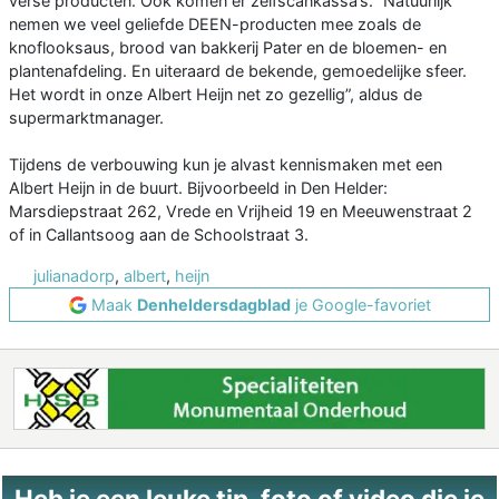
verse producten. Ook komen er zelfscankassa’s. “Natuurlijk
nemen we veel geliefde DEEN-producten mee zoals de
knoflooksaus, brood van bakkerij Pater en de bloemen- en
plantenafdeling. En uiteraard de bekende, gemoedelijke sfeer.
Het wordt in onze Albert Heijn net zo gezellig”, aldus de
supermarktmanager.
Tijdens de verbouwing kun je alvast kennismaken met een
Albert Heijn in de buurt. Bijvoorbeeld in Den Helder:
Marsdiepstraat 262, Vrede en Vrijheid 19 en Meeuwenstraat 2
of in Callantsoog aan de Schoolstraat 3.
julianadorp
,
albert
,
heijn
Maak
Denheldersdagblad
je Google-favoriet
Heb je een leuke tip, foto of video die je