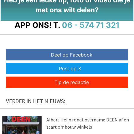
met ons wilt delen?
APP ONS!
T.
06 - 574 71 321
Deel op Facebook
Post op X
Tip de redactie
VERDER IN HET NIEUWS:
Albert Heijn rondt overname DEEN af en
start ombouw winkels