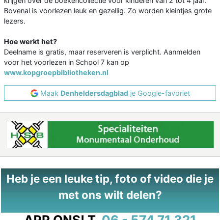
krijgen over de boekencollectie voor kinderen van 2 tot 4 jaar.
Bovenal is voorlezen leuk en gezellig. Zo worden kleintjes grote
lezers.
Hoe werkt het?
Deelname is gratis, maar reserveren is verplicht. Aanmelden
voor het voorlezen in School 7 kan op
www.kopgroepbibliotheken.nl
Maak
Denheldersdagblad
je Google-favoriet
Heb je een leuke tip, foto of video die je
met ons wilt delen?
APP ONS!
T.
06 - 574 71 321