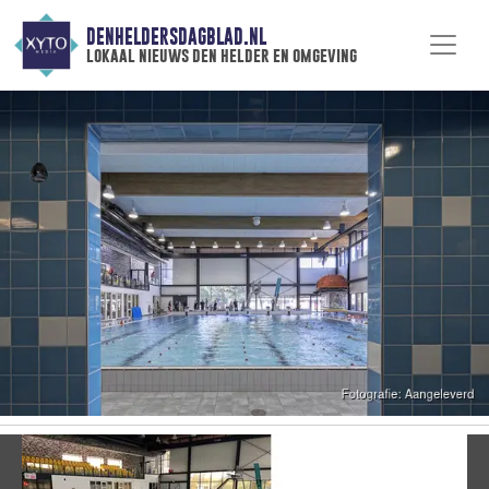
DENHELDERSDAGBLAD.NL
lokaal nieuws den helder en omgeving