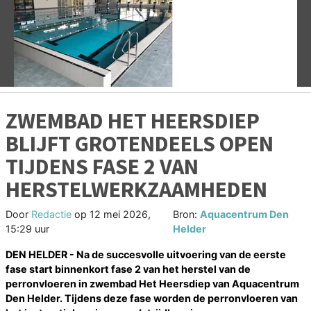
Vorige
V
ZWEMBAD HET HEERSDIEP
BLIJFT GROTENDEELS OPEN
TIJDENS FASE 2 VAN
HERSTELWERKZAAMHEDEN
Door
Redactie
op
12 mei 2026,
Bron:
Aquacentrum Den
15:29 uur
Helder
DEN HELDER - Na de succesvolle uitvoering van de eerste
fase start binnenkort fase 2 van het herstel van de
perronvloeren in zwembad Het Heersdiep van Aquacentrum
Den Helder. Tijdens deze fase worden de perronvloeren van