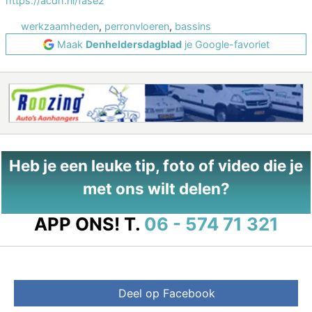
https://acdh.nl/fase2
werkzaamheden
,
perronvloeren
,
bassins
Maak
Denheldersdagblad
je Google-favoriet
Heb je een leuke tip, foto of video die je
met ons wilt delen?
APP ONS!
T.
06 - 574 71 321
Deel op Facebook