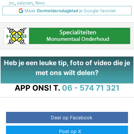
jvc
,
seizoen
,
flevo
Maak
Denheldersdagblad
je Google-favoriet
Heb je een leuke tip, foto of video die je
met ons wilt delen?
APP ONS!
T.
06 - 574 71 321
Deel op Facebook
Post op X