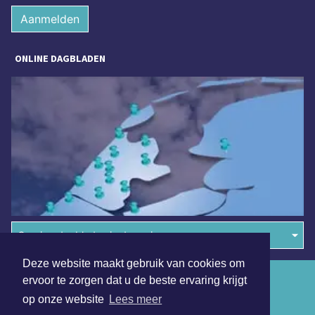
Aanmelden
ONLINE DAGBLADEN
Overige dagbladen in de regio
Deze website maakt gebruik van cookies om
Algemene voorwaarden
ervoor te zorgen dat u de beste ervaring krijgt
op onze website
Lees meer
Disclaimer