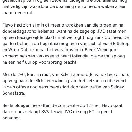
gezelschap van nog een zevental ploegen die ook allemaal nog
niet veilig zijn waardoor de spanning de komende weken alleen
maar toeneemt.
Flevo had zich al min of meer onttrokken van die groep en na
donderdagavond helemaal want na de zege op JVC staat men
op een keurige vijfde plaats met wellicght nog kans op meer. De
gasten beten in de beginfase nog even van zich af via Rik Schop
en Wilco Dobbe, maar het was topscorer Freek Vrenegoor,
komend seizoen verkassend naar Hollandia, die de thuisploeg
na een half uur op voorsprong bracht.
Met de 2-0, kort na rust, van Kelvin Zomerdijk, was Flevo al hard
op weg naar de elfde overwinning van het seizoen en die werd
in de slotfase nog eens bevestigd door een treffer van Sidney
Schaafstra.
Beide ploegen hervatten de competitie op 12 mei. Flevo gaat
dan op bezoek bij LSVV terwijl JVC die dag FC Uitgeest
ontvangt.