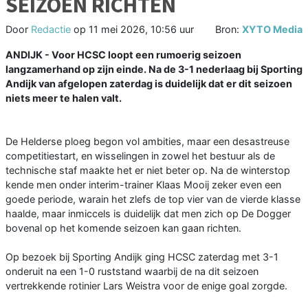
SEIZOEN RICHTEN
Door
Redactie
op
11 mei 2026, 10:56 uur
Bron:
XYTO Media
ANDIJK - Voor HCSC loopt een rumoerig seizoen
langzamerhand op zijn einde. Na de 3-1 nederlaag bij Sporting
Andijk van afgelopen zaterdag is duidelijk dat er dit seizoen
niets meer te halen valt.
De Helderse ploeg begon vol ambities, maar een desastreuse
competitiestart, en wisselingen in zowel het bestuur als de
technische staf maakte het er niet beter op. Na de winterstop
kende men onder interim-trainer Klaas Mooij zeker even een
goede periode, warain het zlefs de top vier van de vierde klasse
haalde, maar inmiccels is duidelijk dat men zich op De Dogger
bovenal op het komende seizoen kan gaan richten.
Op bezoek bij Sporting Andijk ging HCSC zaterdag met 3-1
onderuit na een 1-0 ruststand waarbij de na dit seizoen
vertrekkende rotinier Lars Weistra voor de enige goal zorgde.