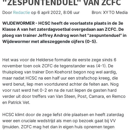
"ZESPUNTENDUEL" VAN ZCFC
Door
Redactie
op
6 april 2022, 8:06 uur
Bron: XYTO Media
WIJDEWORMER - HCSC heeft de voorlaatste plaats in de 3e
Klasse A van het zaterdagvoetbal overgedaan aan ZCFC. De
ploeg van trainer Jeffrey Androg won het "zespuntenduel" in
Wijdewormer met alleszeggende cijfers (0-5).
Het was voor de Helderse formatie de eerste zege sinds 6
november toen ook ZCFC de tegenstander was (4-1). De
thuisploeg van trainer Don Koehorst begon nog wel aardig,
maar nadat HCSC na een half uur een strafschop kreeg, die
werd benut, liep men voortdurend achter de feiten aan. Nog
voor rust werd het 0-2 en na de rust liepen de gasten hard
verder uit door treffers van Van Steen, Post, Camara, en Remco
en Patrick Vet.
HCSC klimt door de zege liefst drie plaatsen en heeft zaterdag
weer een cruciale wedstrijd als men op bezoek gaat bij VV
Ijmuiden. ZCFC mag het dan in eigen huis opnemen tegen