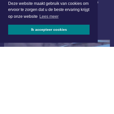
Schrijf je in voor onze nieuwsbrief en krijg wekelijks een
Deze website maakt gebruik van cookies om
samenvatting van alle gebeurtenissen uit jouw regio.
ervoor te zorgen dat u de beste ervaring krijgt
op onze website
Lees meer
Aanmelden
Ik accepteer cookies
ONLINE DAGBLADEN
Overige dagbladen in de regio
Algemene voorwaarden