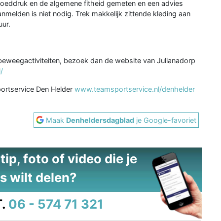
bloeddruk en de algemene fitheid gemeten en een advies
melden is niet nodig. Trek makkelijk zittende kleding aan
ur.
de beweegactiviteiten, bezoek dan de website van Julianadorp
/
portservice Den Helder
www.teamsportservice.nl/denhelder
Maak
Denheldersdagblad
je Google-favoriet
ip, foto of video die je
s wilt delen?
.
06 - 574 71 321