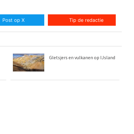
Post op X
Tip de redactie
Gletsjers en vulkanen op IJsland