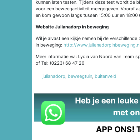
kunnen laten testen. Tijdens deze test wordt de 
voor een beweegactiviteit meegegeven. Vooraf aan
en kom gewoon langs tussen 15:00 uur en 18:00 u
Website Julianadorp in beweging
Wil je alvast een kijkje nemen bij de verschillen
in beweging:
http://www.julianadorpinbeweging.nl
Meer informatie via: Lydia van Noord van Team s
of Tel: (0223) 68 47 26.
julianadorp
,
beweegtuin
,
buitenveld
Heb je een leuke t
met on
APP ONS!
T