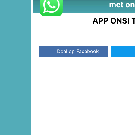
met on
APP ONS!
T
Deel op Facebook