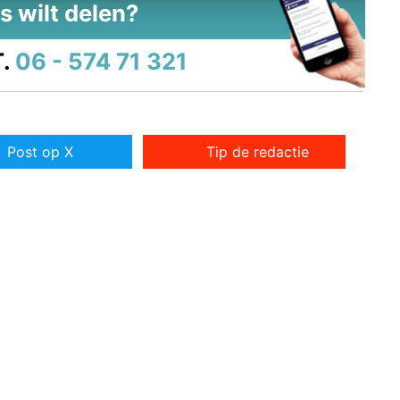
s wilt delen?
.
06 - 574 71 321
Post op X
Tip de redactie