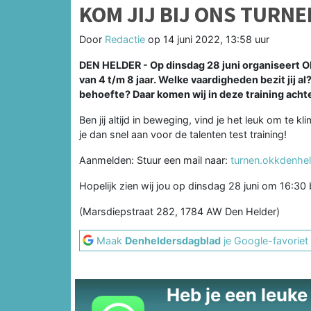
KOM JIJ BIJ ONS TURNE
Door
Redactie
op
14 juni 2022, 13:58 uur
DEN HELDER - Op dinsdag 28 juni organiseert OK
van 4 t/m 8 jaar. Welke vaardigheden bezit jij a
behoefte? Daar komen wij in deze training acht
Ben jij altijd in beweging, vind je het leuk om te k
je dan snel aan voor de talenten test training!
Aanmelden: Stuur een mail naar:
turnen.okkdenhe
Hopelijk zien wij jou op dinsdag 28 juni om 16:30 
(Marsdiepstraat 282, 1784 AW Den Helder)
Maak
Denheldersdagblad
je Google-favoriet
Heb je een leuke t