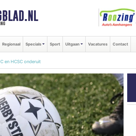
GBLAD.NL
ing
Regionaal
Specials
Sport
Uitgaan
Vacatures
Contact
VC en HCSC onderuit