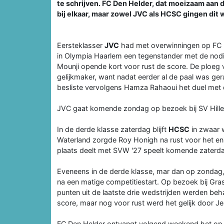
te schrijven. FC Den Helder, dat moeizaam aan
bij elkaar, maar zowel JVC als HCSC gingen dit
Eersteklasser
JVC
had met overwinningen op FC U
in Olympia Haarlem een tegenstander met de nodige
Mounji opende kort voor rust de score. De ploeg v
gelijkmaker, want nadat eerder al de paal was ger
besliste vervolgens Hamza Rahaoui het duel met 
JVC gaat komende zondag op bezoek bij SV Hill
In de derde klasse zaterdag blijft
HCSC
in zwaar w
Waterland zorgde Roy Honigh na rust voor het eni
plaats deelt met SVW '27 speelt komende zaterda
Eveneens in de derde klasse, mar dan op zondag
na een matige competitiestart. Op bezoek bij Gra
punten uit de laatste drie wedstrijden werden be
score, maar nog voor rust werd het gelijk door J
FC Den Helder ontvangt volgend weekend het op 