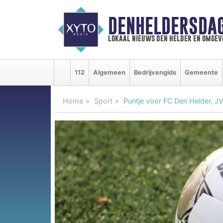
DENHELDERSDA
lokaal nieuws den helder en omgev
112
Algemeen
Bedrijvengids
Gemeente
Home
Sport
Puntje voor FC Den Helder, J