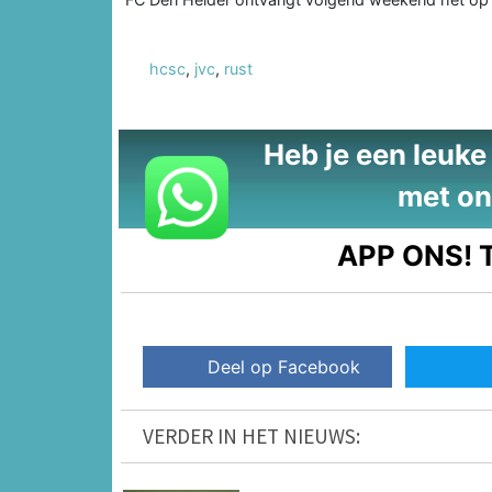
hcsc
,
jvc
,
rust
Heb je een leuke t
met on
APP ONS!
T
Deel op Facebook
VERDER IN HET NIEUWS: