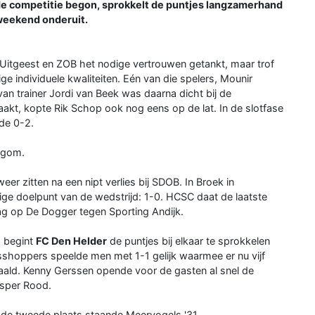
 de competitie begon, sprokkelt de puntjes langzamerhand
 weekend onderuit.
itgeest en ZOB het nodige vertrouwen getankt, maar trof
 individuele kwaliteiten. Eén van die spelers, Mounir
an trainer Jordi van Beek was daarna dicht bij de
aakt, kopte Rik Schop ook nog eens op de lat. In de slotfase
de 0-2.
egom.
eer zitten na een nipt verlies bij SDOB. In Broek in
ge doelpunt van de wedstrijd: 1-0. HCSC daat de laatste
g op De Dogger tegen Sporting Andijk.
, begint
FC Den Helder
de puntjes bij elkaar te sprokkelen
sshoppers speelde men met 1-1 gelijk waarmee er nu vijf
haald. Kenny Gerssen opende voor de gasten al snel de
esper Rood.
de tweede plaats staande Meervogels '31.