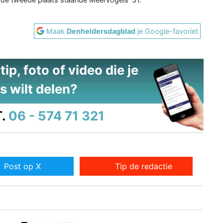
Maak
Denheldersdagblad
je Google-favoriet
ip, foto of video die je
s wilt delen?
.
06 - 574 71 321
Post op X
Tip de redactie